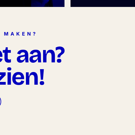
K MAKEN?
et aan?
zien!