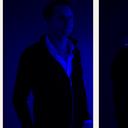
Stan
Rut
De Jong
Zan
Concept & marketing
Concept & g
E-Mail
E-Mail