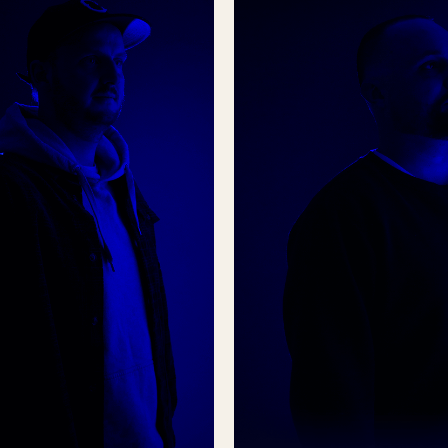
ger
Sam
djans
Golbach
rafische ontwerp
Concept, video & animatie
E-Mail