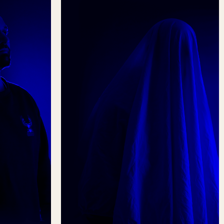
Ghost
Writers
Fotografie, copy, online marketing,
signing & productie
E-Mail